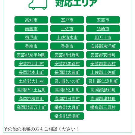
高知市
室戸市
安芸市
南国市
土佐市
須崎市
宿毛市
土佐清水市
四万十市
香南市
香美市
安芸郡東洋町
安芸郡奈半利町
安芸郡田野町
安芸郡安田町
安芸郡北川村
安芸郡馬路村
安芸郡芸西村
長岡郡本山町
長岡郡大豊町
土佐郡土佐町
土佐郡大川村
吾川郡いの町
吾川郡仁淀川町
高岡郡中土佐町
高岡郡佐川町
高岡郡越知町
高岡郡檮原町
高岡郡日高村
高岡郡津野町
高岡郡四万十町
幡多郡大月町
幡多郡三原村
幡多郡黒潮町
その他の地域の方もご相談ください！