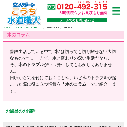
24時間受付／お見積もり無料
メールでのお問い合わせ
TOP
>
水のコラム
>
お風呂のお掃除
水のコラム
普段生活している中で
"水"
は切っても切り離せない大切
なものです。一方で、水と関わりの深い生活だからこ
そ、
水のトラブル
がいつ発生してもおかしくありませ
ん。
日頃から気を付けておくことや、いざ水のトラブルが起
こった際に役に立つ情報を
「水のコラム」
でご紹介しま
す。
お風呂のお掃除