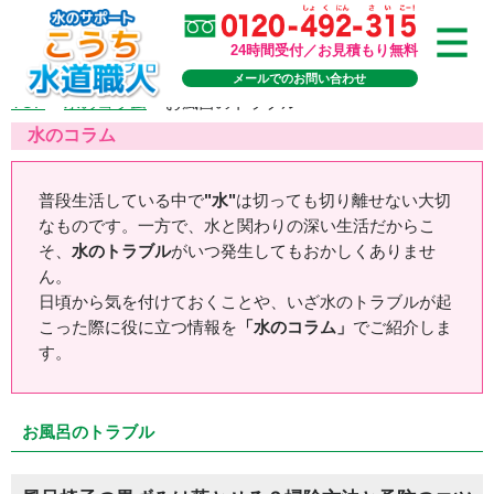
24時間受付／お見積もり無料
メールでのお問い合わせ
TOP
>
水のコラム
>
お風呂のトラブル
水のコラム
普段生活している中で
"水"
は切っても切り離せない大切
なものです。一方で、水と関わりの深い生活だからこ
そ、
水のトラブル
がいつ発生してもおかしくありませ
ん。
日頃から気を付けておくことや、いざ水のトラブルが起
こった際に役に立つ情報を
「水のコラム」
でご紹介しま
す。
お風呂のトラブル