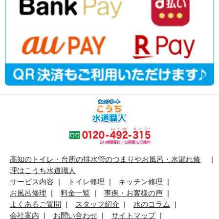
高知のトイレ・台所の排水管のつまりやお風呂・水漏れ修
理はこうち水道職人
サービス内容
トイレ修理
キッチン修理
お風呂修理
料金一覧
事例・お客様の声
よくあるご質問
スタッフ紹介
水のコラム
会社案内
お問い合わせ
サイトマップ