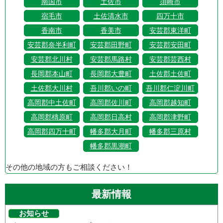
南国市
土佐市
須崎市
宿毛市
土佐清水市
四万十市
香南市
香美市
安芸郡東洋町
安芸郡奈半利町
安芸郡田野町
安芸郡安田町
安芸郡北川村
安芸郡馬路村
安芸郡芸西村
長岡郡本山町
長岡郡大豊町
土佐郡土佐町
土佐郡大川村
吾川郡いの町
吾川郡仁淀川町
高岡郡中土佐町
高岡郡佐川町
高岡郡越知町
高岡郡檮原町
高岡郡日高村
高岡郡津野町
高岡郡四万十町
幡多郡大月町
幡多郡三原村
幡多郡黒潮町
その他の地域の方もご相談ください！
最新情報
お知らせ