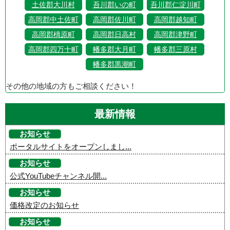
土佐郡大川村
吾川郡いの町
吾川郡仁淀川町
高岡郡中土佐町
高岡郡佐川町
高岡郡越知町
高岡郡檮原町
高岡郡日高村
高岡郡津野町
高岡郡四万十町
幡多郡大月町
幡多郡三原村
幡多郡黒潮町
その他の地域の方もご相談ください！
最新情報
お知らせ
ポータルサイトをオープンしまし...
お知らせ
公式YouTubeチャンネル開...
お知らせ
価格改定のお知らせ
お知らせ