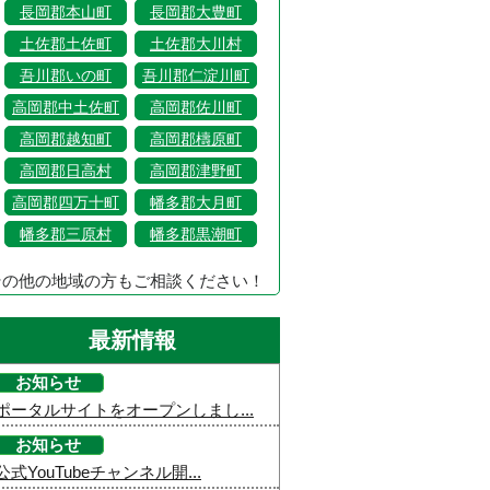
長岡郡本山町
長岡郡大豊町
土佐郡土佐町
土佐郡大川村
吾川郡いの町
吾川郡仁淀川町
高岡郡中土佐町
高岡郡佐川町
高岡郡越知町
高岡郡檮原町
高岡郡日高村
高岡郡津野町
高岡郡四万十町
幡多郡大月町
幡多郡三原村
幡多郡黒潮町
その他の地域の方もご相談ください！
最新情報
お知らせ
ポータルサイトをオープンしまし...
お知らせ
公式YouTubeチャンネル開...