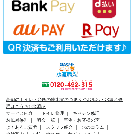
高知のトイレ・台所の排水管のつまりやお風呂・水漏れ修
理はこうち水道職人
サービス内容
トイレ修理
キッチン修理
お風呂修理
料金一覧
事例・お客様の声
よくあるご質問
スタッフ紹介
水のコラム
会社案内
お問い合わせ
サイトマップ