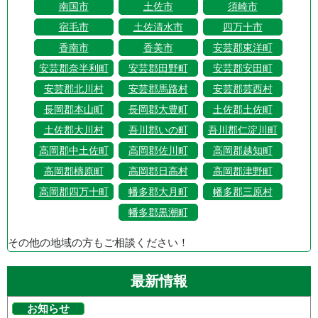
南国市
土佐市
須崎市
宿毛市
土佐清水市
四万十市
香南市
香美市
安芸郡東洋町
安芸郡奈半利町
安芸郡田野町
安芸郡安田町
安芸郡北川村
安芸郡馬路村
安芸郡芸西村
長岡郡本山町
長岡郡大豊町
土佐郡土佐町
土佐郡大川村
吾川郡いの町
吾川郡仁淀川町
高岡郡中土佐町
高岡郡佐川町
高岡郡越知町
高岡郡檮原町
高岡郡日高村
高岡郡津野町
高岡郡四万十町
幡多郡大月町
幡多郡三原村
幡多郡黒潮町
その他の地域の方もご相談ください！
最新情報
お知らせ