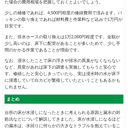
た場合の費用相場を把握しておくとよいでしょう。
少しの補修であれば、4,500円程度の修繕費用で済みます。パ
ッキンの取り換えであれば材料費と作業料など込みで1万円が
目安です。
また、排水ホースの取り換えは1万2,000円程度です。金額が
少し高いのは、床下に配管があることが多いためで、少し手
間のかかる作業であることが理由です。
なお、浸水したことで床の浮きや排水の異臭がなくならない
など、異変があれば床下の調査も実施してもらうと安心で
す。修繕したと安心しきっていたら、実は浸水時の水が床下
に浸透していて白カビが繁殖していたということもあるかも
しれません。
まとめ
台所の床が水浸しになったときに考えられる原因と漏水の対
処法などについて解説してきました。床が水浸しになるほど
の漏水は、水回りに何らかの大きなトラブルを抱えているこ