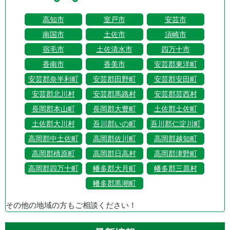
高知市
室戸市
安芸市
南国市
土佐市
須崎市
宿毛市
土佐清水市
四万十市
香南市
香美市
安芸郡東洋町
安芸郡奈半利町
安芸郡田野町
安芸郡安田町
安芸郡北川村
安芸郡馬路村
安芸郡芸西村
長岡郡本山町
長岡郡大豊町
土佐郡土佐町
土佐郡大川村
吾川郡いの町
吾川郡仁淀川町
高岡郡中土佐町
高岡郡佐川町
高岡郡越知町
高岡郡檮原町
高岡郡日高村
高岡郡津野町
高岡郡四万十町
幡多郡大月町
幡多郡三原村
幡多郡黒潮町
その他の地域の方もご相談ください！