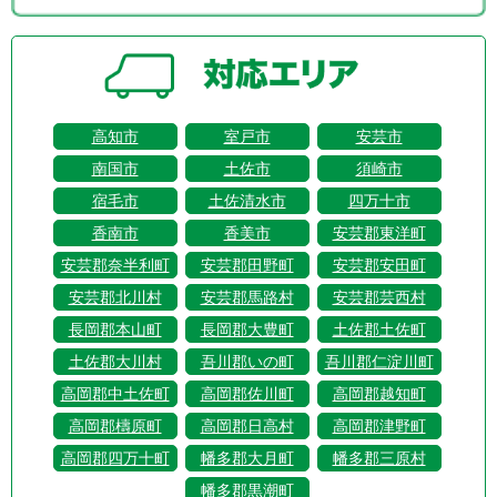
高知市
室戸市
安芸市
南国市
土佐市
須崎市
宿毛市
土佐清水市
四万十市
香南市
香美市
安芸郡東洋町
安芸郡奈半利町
安芸郡田野町
安芸郡安田町
安芸郡北川村
安芸郡馬路村
安芸郡芸西村
長岡郡本山町
長岡郡大豊町
土佐郡土佐町
土佐郡大川村
吾川郡いの町
吾川郡仁淀川町
高岡郡中土佐町
高岡郡佐川町
高岡郡越知町
高岡郡檮原町
高岡郡日高村
高岡郡津野町
高岡郡四万十町
幡多郡大月町
幡多郡三原村
幡多郡黒潮町