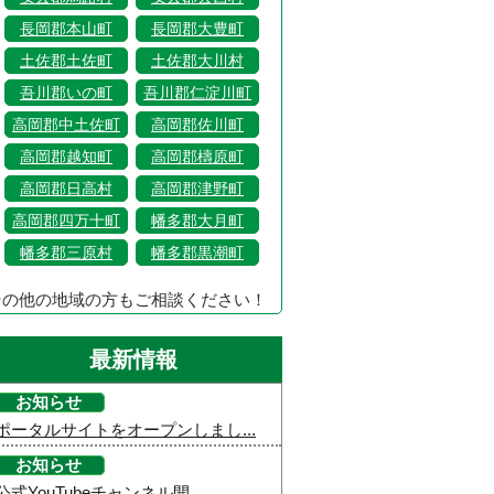
長岡郡本山町
長岡郡大豊町
土佐郡土佐町
土佐郡大川村
吾川郡いの町
吾川郡仁淀川町
高岡郡中土佐町
高岡郡佐川町
高岡郡越知町
高岡郡檮原町
高岡郡日高村
高岡郡津野町
高岡郡四万十町
幡多郡大月町
幡多郡三原村
幡多郡黒潮町
その他の地域の方もご相談ください！
最新情報
お知らせ
ポータルサイトをオープンしまし...
お知らせ
公式YouTubeチャンネル開...