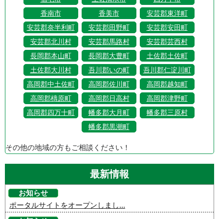
香南市
香美市
安芸郡東洋町
安芸郡奈半利町
安芸郡田野町
安芸郡安田町
安芸郡北川村
安芸郡馬路村
安芸郡芸西村
長岡郡本山町
長岡郡大豊町
土佐郡土佐町
土佐郡大川村
吾川郡いの町
吾川郡仁淀川町
高岡郡中土佐町
高岡郡佐川町
高岡郡越知町
高岡郡檮原町
高岡郡日高村
高岡郡津野町
高岡郡四万十町
幡多郡大月町
幡多郡三原村
幡多郡黒潮町
その他の地域の方もご相談ください！
最新情報
お知らせ
ポータルサイトをオープンしまし...