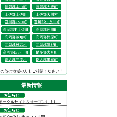
長岡郡本山町
長岡郡大豊町
土佐郡土佐町
土佐郡大川村
吾川郡いの町
吾川郡仁淀川町
高岡郡中土佐町
高岡郡佐川町
高岡郡越知町
高岡郡檮原町
高岡郡日高村
高岡郡津野町
高岡郡四万十町
幡多郡大月町
幡多郡三原村
幡多郡黒潮町
その他の地域の方もご相談ください！
最新情報
お知らせ
ポータルサイトをオープンしまし...
お知らせ
公式YouTubeチャンネル開...