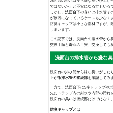
洗面台の排水口から嫌な臭いが上が
ではないか」と不安になる方もいる
しかし、洗面台下の臭いは排水管そ
が原因になっているケースも少なく
防臭キャップは小さな部材ですが、
しまいます。
この記事では、洗面台の排水管から
交換手順と寿命の目安、交換しても
洗面台の排水管から嫌な臭
洗面台の排水管から嫌な臭いがした
上がる排水管の接続部
を確認してみ
一方で、洗面台下にS字トラップや
先にトラップ内の封水や内部の汚れ
洗面台の臭いは接続部だけではなく
防臭キャップとは