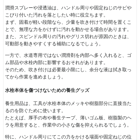
潤滑スプレーや浸透油は、ハンドル周りや固定ねじのサビや
こびり付いた汚れを落としたい時に役立ちます。
まず、固着が軽い段階なら、少量を吹き付けて時間を置くこ
とで、無理な力をかけずに汚れを動かせる場合があります。
また、スピンドル周りの汚れやグリス切れが原因のときは、
可動部を動きやすくする補助になるでしょう。
一方で、水道専用ではない潤滑剤を内部へ多く入れると、ゴ
ム部品や水栓内部に影響するおそれがあります。
そのため、吹き付けは必要最小限にし、余分な液は拭き取っ
てから作業を進めましょう。
水栓本体を傷つけないための養生グッズ
養生用品は、工具が水栓本体のメッキや樹脂部分に直接当た
るのを防ぐために使います。
たとえば、厚手の布や養生テープ、薄いゴム板、樹脂製のヘ
ラを用意すると、作業中の小さな傷を抑えられるでしょう。
特に、ハンドル周りにてこの力をかける場面や固定ねじの位