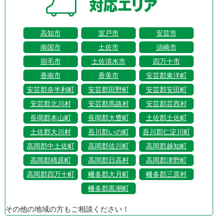
高知市
室戸市
安芸市
南国市
土佐市
須崎市
宿毛市
土佐清水市
四万十市
香南市
香美市
安芸郡東洋町
安芸郡奈半利町
安芸郡田野町
安芸郡安田町
安芸郡北川村
安芸郡馬路村
安芸郡芸西村
長岡郡本山町
長岡郡大豊町
土佐郡土佐町
土佐郡大川村
吾川郡いの町
吾川郡仁淀川町
高岡郡中土佐町
高岡郡佐川町
高岡郡越知町
高岡郡檮原町
高岡郡日高村
高岡郡津野町
高岡郡四万十町
幡多郡大月町
幡多郡三原村
幡多郡黒潮町
その他の地域の方もご相談ください！