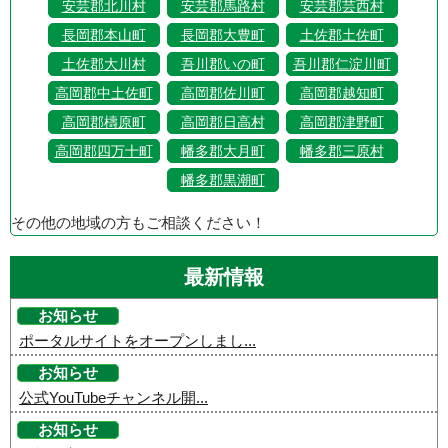
安芸郡北川村
安芸郡馬路村
安芸郡芸西村
長岡郡本山町
長岡郡大豊町
土佐郡土佐町
土佐郡大川村
吾川郡いの町
吾川郡仁淀川町
高岡郡中土佐町
高岡郡佐川町
高岡郡越知町
高岡郡檮原町
高岡郡日高村
高岡郡津野町
高岡郡四万十町
幡多郡大月町
幡多郡三原村
幡多郡黒潮町
その他の地域の方もご相談ください！
最新情報
お知らせ
ポータルサイトをオープンしまし...
お知らせ
公式YouTubeチャンネル開...
お知らせ