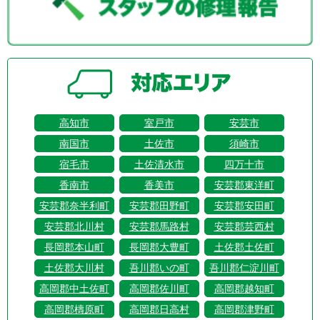
高知市
室戸市
安芸市
南国市
土佐市
須崎市
宿毛市
土佐清水市
四万十市
香南市
香美市
安芸郡東洋町
安芸郡奈半利町
安芸郡田野町
安芸郡安田町
安芸郡北川村
安芸郡馬路村
安芸郡芸西村
長岡郡本山町
長岡郡大豊町
土佐郡土佐町
土佐郡大川村
吾川郡いの町
吾川郡仁淀川町
高岡郡中土佐町
高岡郡佐川町
高岡郡越知町
高岡郡檮原町
高岡郡日高村
高岡郡津野町