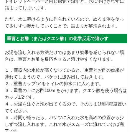
トイレットペーパーと同じ感覚で流すと、水に溶けきれずに
詰まってしまいます。
ただ、水に溶けるように作られているので、ぬるま湯を使っ
て少しずつ溶かしていくことで、詰まりが解消されます。
重曹とお酢（またはクエン酸）の化学反応で溶かす
お湯を流し入れる方法だけではあまり効果を感じられない場
合は、重曹とお酢を反応させると溶けやすくなります。
１．便器内の水位が高くなっていると、重曹とお酢の効果が
薄れてしまうので、バケツに汲み出しておきます。
２．重曹カップ1/4をトイレの排水口に入れます。
３．重曹の上にお酢100mlをかけます。クエン酸を使う場合は
カップ1/2です。
４．お湯を注ぐと泡が出てくるので、そのまま1時間程度置い
てください。
５．時間が経ったら、バケツに入れた水を高めの位置から少
しずつ流し入れます。これで水がスムーズに流れていけば完
了です。