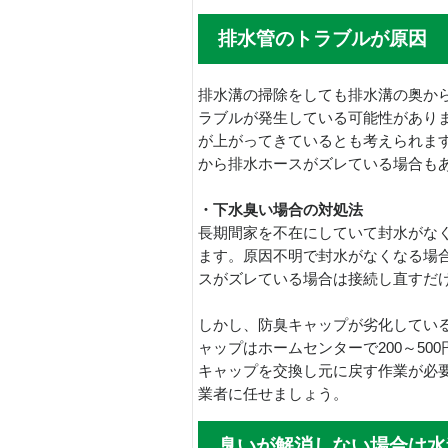
排水管のトラブルが原因
排水溝の掃除をしても排水溝の奥か
ラブルが発生している可能性があり
が上がってきているとも考えられま
から排水ホースがズレている場合も
・下水臭い場合の対処法
長期間家を不在にしていて封水がな
ます。原因不明で封水がなくなる場
スがズレている場合は接続し直すだ
しかし、防臭キャップが劣化してい
ャップはホームセンターで200～5
キャップを交換し元に戻す作業が必要
業者に任せましょう。
臭いが解消しない場合は水