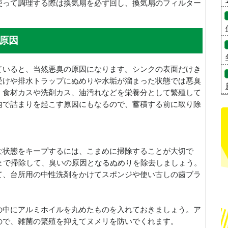
使って調理する際は換気扇を必ず回し、換気扇のフィルター
。
原因
ていると、当然悪臭の原因になります。シンクの表面だけき
受けや排水トラップにぬめりや水垢が溜まった状態では悪臭
、食材カスや洗剤カス、油汚れなどを栄養分として繁殖して
内で詰まりを起こす原因にもなるので、蓄積する前に取り除
な状態をキープするには、こまめに掃除することが大切で
まで掃除して、臭いの原因となるぬめりを除去しましょう。
て、台所用の中性洗剤をかけてスポンジや使い古しの歯ブラ
の中にアルミホイルを丸めたものを入れておきましょう。ア
ので、雑菌の繁殖を抑えてヌメリを防いでくれます。