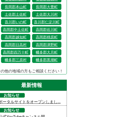
長岡郡本山町
長岡郡大豊町
土佐郡土佐町
土佐郡大川村
吾川郡いの町
吾川郡仁淀川町
高岡郡中土佐町
高岡郡佐川町
高岡郡越知町
高岡郡檮原町
高岡郡日高村
高岡郡津野町
高岡郡四万十町
幡多郡大月町
幡多郡三原村
幡多郡黒潮町
その他の地域の方もご相談ください！
最新情報
お知らせ
ポータルサイトをオープンしまし...
お知らせ
公式YouTubeチャンネル開...