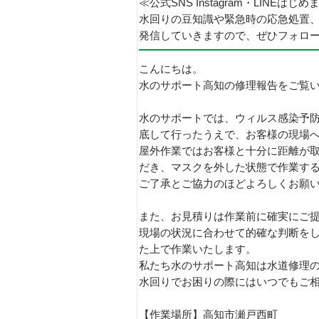
≪公式SNS Instagram・LINEはじ
水回りの豆知識や緊急時の応急処置
発信していきますので、ぜひフォロ
こんにちは。
水のサポート高知の修理報告をご覧
水のサポートでは、ウィルス感染予
底して行ったうえで、お客様の現場
屋外作業ではお客様と十分に距離が
だき、マスクを外した状態で作業す
ご了承とご協力のほどよろしくお願
また、お見積りは作業前に確実にご
現場の状況に合わせて的確な判断を
た上で作業いたします。
私たち水のサポート高知は水道修理
水回りでお困りの際にはいつでもご
【作業場所】高知市瀬戸西町