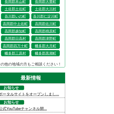
長岡郡本山町
長岡郡大豊町
土佐郡土佐町
土佐郡大川村
吾川郡いの町
吾川郡仁淀川町
高岡郡中土佐町
高岡郡佐川町
高岡郡越知町
高岡郡檮原町
高岡郡日高村
高岡郡津野町
高岡郡四万十町
幡多郡大月町
幡多郡三原村
幡多郡黒潮町
その他の地域の方もご相談ください！
最新情報
お知らせ
ポータルサイトをオープンしまし...
お知らせ
公式YouTubeチャンネル開...