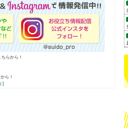
こちらから！
らから！
/
]