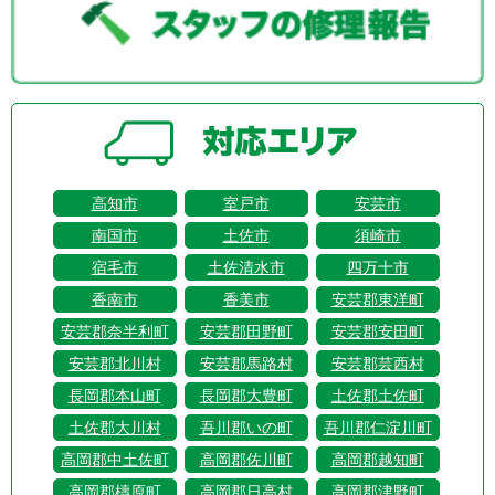
高知市
室戸市
安芸市
南国市
土佐市
須崎市
宿毛市
土佐清水市
四万十市
香南市
香美市
安芸郡東洋町
安芸郡奈半利町
安芸郡田野町
安芸郡安田町
安芸郡北川村
安芸郡馬路村
安芸郡芸西村
長岡郡本山町
長岡郡大豊町
土佐郡土佐町
土佐郡大川村
吾川郡いの町
吾川郡仁淀川町
高岡郡中土佐町
高岡郡佐川町
高岡郡越知町
高岡郡檮原町
高岡郡日高村
高岡郡津野町