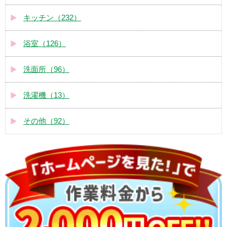
キッチン（232）
浴室（126）
洗面所（96）
洗濯機（13）
その他（92）