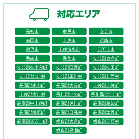
高知市
室戸市
安芸市
南国市
土佐市
須崎市
宿毛市
土佐清水市
四万十市
香南市
香美市
安芸郡東洋町
安芸郡奈半利町
安芸郡田野町
安芸郡安田町
安芸郡北川村
安芸郡馬路村
安芸郡芸西村
長岡郡本山町
長岡郡大豊町
土佐郡土佐町
土佐郡大川村
吾川郡いの町
吾川郡仁淀川町
高岡郡中土佐町
高岡郡佐川町
高岡郡越知町
高岡郡檮原町
高岡郡日高村
高岡郡津野町
高岡郡四万十町
幡多郡大月町
幡多郡三原村
幡多郡黒潮町