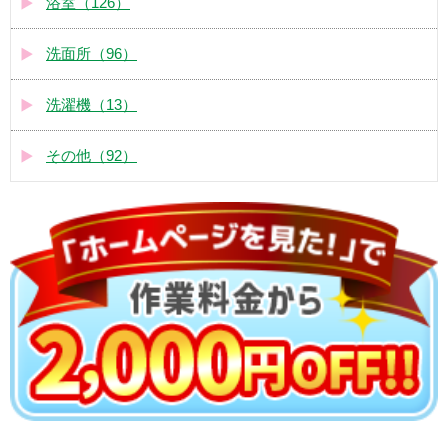
浴室（126）
洗面所（96）
洗濯機（13）
その他（92）