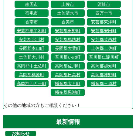
南国市
土佐市
須崎市
宿毛市
土佐清水市
四万十市
香南市
香美市
安芸郡東洋町
安芸郡奈半利町
安芸郡田野町
安芸郡安田町
安芸郡北川村
安芸郡馬路村
安芸郡芸西村
長岡郡本山町
長岡郡大豊町
土佐郡土佐町
土佐郡大川村
吾川郡いの町
吾川郡仁淀川町
高岡郡中土佐町
高岡郡佐川町
高岡郡越知町
高岡郡檮原町
高岡郡日高村
高岡郡津野町
高岡郡四万十町
幡多郡大月町
幡多郡三原村
幡多郡黒潮町
その他の地域の方もご相談ください！
最新情報
お知らせ