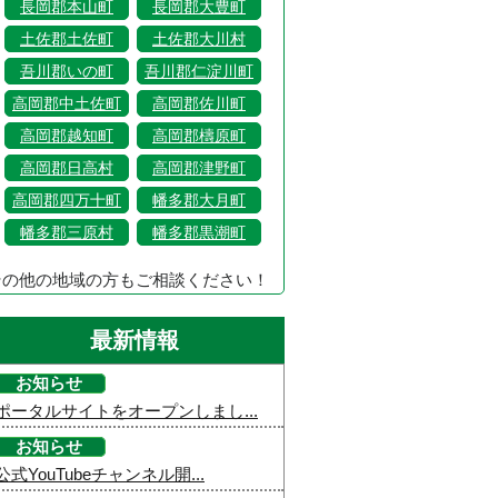
長岡郡本山町
長岡郡大豊町
土佐郡土佐町
土佐郡大川村
吾川郡いの町
吾川郡仁淀川町
高岡郡中土佐町
高岡郡佐川町
高岡郡越知町
高岡郡檮原町
高岡郡日高村
高岡郡津野町
高岡郡四万十町
幡多郡大月町
幡多郡三原村
幡多郡黒潮町
その他の地域の方もご相談ください！
最新情報
お知らせ
ポータルサイトをオープンしまし...
お知らせ
公式YouTubeチャンネル開...