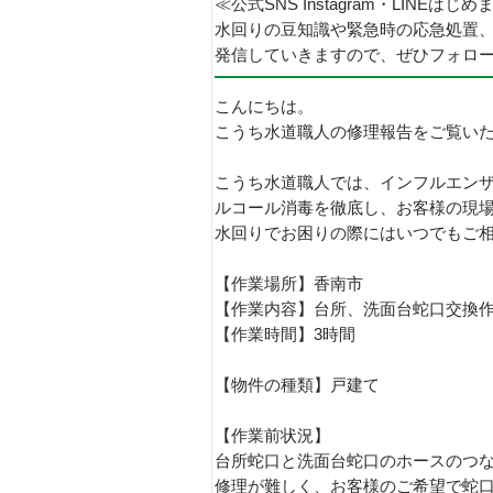
≪公式SNS Instagram・LINEはじ
水回りの豆知識や緊急時の応急処置
発信していきますので、ぜひフォロ
こんにちは。
こうち水道職人の修理報告をご覧い
こうち水道職人では、インフルエン
ルコール消毒を徹底し、お客様の現
水回りでお困りの際にはいつでもご
【作業場所】香南市
【作業内容】台所、洗面台蛇口交換
【作業時間】3時間
【物件の種類】戸建て
【作業前状況】
台所蛇口と洗面台蛇口のホースのつ
修理が難しく、お客様のご希望で蛇