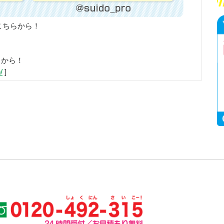
こちらから！
らから！
/
]