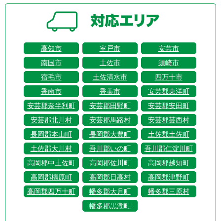
高知市
室戸市
安芸市
南国市
土佐市
須崎市
宿毛市
土佐清水市
四万十市
香南市
香美市
安芸郡東洋町
安芸郡奈半利町
安芸郡田野町
安芸郡安田町
安芸郡北川村
安芸郡馬路村
安芸郡芸西村
長岡郡本山町
長岡郡大豊町
土佐郡土佐町
土佐郡大川村
吾川郡いの町
吾川郡仁淀川町
高岡郡中土佐町
高岡郡佐川町
高岡郡越知町
高岡郡檮原町
高岡郡日高村
高岡郡津野町
高岡郡四万十町
幡多郡大月町
幡多郡三原村
幡多郡黒潮町