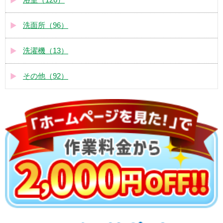
洗面所（96）
洗濯機（13）
その他（92）