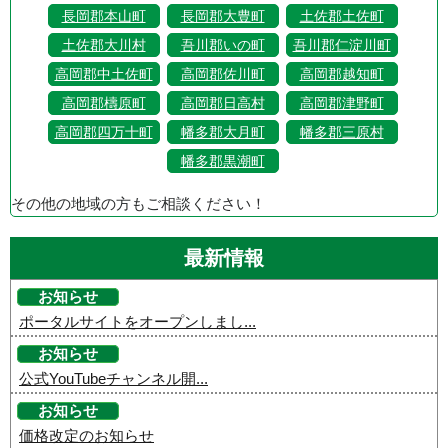
長岡郡本山町
長岡郡大豊町
土佐郡土佐町
土佐郡大川村
吾川郡いの町
吾川郡仁淀川町
高岡郡中土佐町
高岡郡佐川町
高岡郡越知町
高岡郡檮原町
高岡郡日高村
高岡郡津野町
高岡郡四万十町
幡多郡大月町
幡多郡三原村
幡多郡黒潮町
その他の地域の方もご相談ください！
最新情報
お知らせ
ポータルサイトをオープンしまし...
お知らせ
公式YouTubeチャンネル開...
お知らせ
価格改定のお知らせ