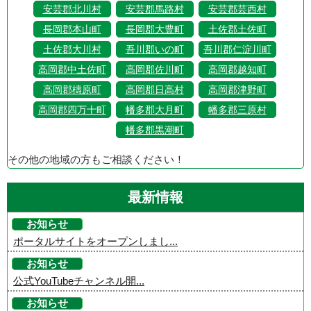
安芸郡北川村
安芸郡馬路村
安芸郡芸西村
長岡郡本山町
長岡郡大豊町
土佐郡土佐町
土佐郡大川村
吾川郡いの町
吾川郡仁淀川町
高岡郡中土佐町
高岡郡佐川町
高岡郡越知町
高岡郡檮原町
高岡郡日高村
高岡郡津野町
高岡郡四万十町
幡多郡大月町
幡多郡三原村
幡多郡黒潮町
その他の地域の方もご相談ください！
最新情報
お知らせ
ポータルサイトをオープンしまし...
お知らせ
公式YouTubeチャンネル開...
お知らせ