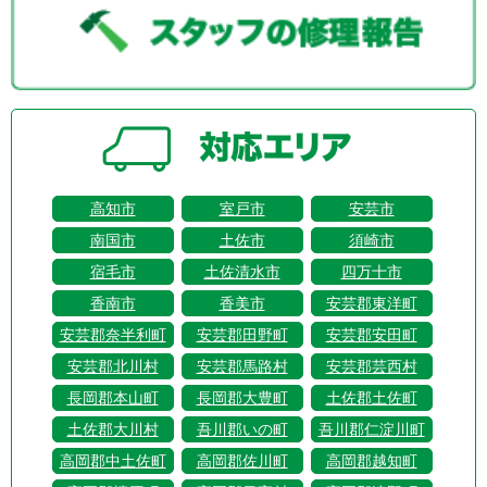
高知市
室戸市
安芸市
南国市
土佐市
須崎市
宿毛市
土佐清水市
四万十市
香南市
香美市
安芸郡東洋町
安芸郡奈半利町
安芸郡田野町
安芸郡安田町
安芸郡北川村
安芸郡馬路村
安芸郡芸西村
長岡郡本山町
長岡郡大豊町
土佐郡土佐町
土佐郡大川村
吾川郡いの町
吾川郡仁淀川町
高岡郡中土佐町
高岡郡佐川町
高岡郡越知町