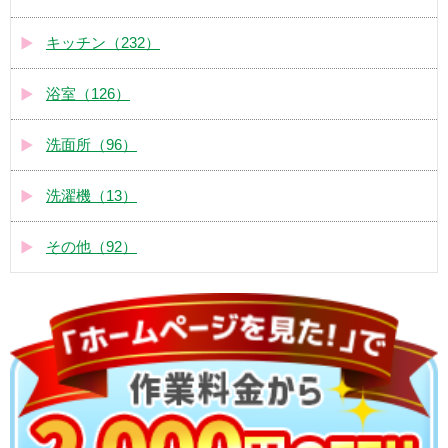
キッチン（232）
浴室（126）
洗面所（96）
洗濯機（13）
その他（92）