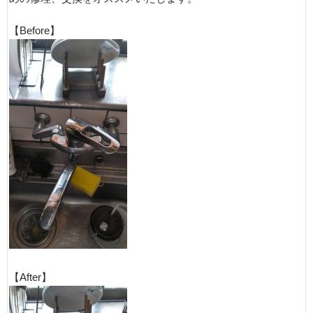
【Before】
【After】