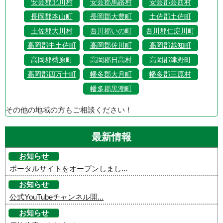
安芸郡北川村
安芸郡馬路村
安芸郡芸西村
長岡郡本山町
長岡郡大豊町
土佐郡土佐町
土佐郡大川村
吾川郡いの町
吾川郡仁淀川町
高岡郡中土佐町
高岡郡佐川町
高岡郡越知町
高岡郡檮原町
高岡郡日高村
高岡郡津野町
高岡郡四万十町
幡多郡大月町
幡多郡三原村
幡多郡黒潮町
その他の地域の方もご相談ください！
最新情報
お知らせ
ポータルサイトをオープンしまし...
お知らせ
公式YouTubeチャンネル開...
お知らせ