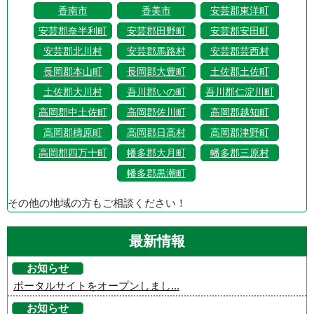
香南市
香美市
安芸郡東洋町
安芸郡奈半利町
安芸郡田野町
安芸郡安田町
安芸郡北川村
安芸郡馬路村
安芸郡芸西村
長岡郡本山町
長岡郡大豊町
土佐郡土佐町
土佐郡大川村
吾川郡いの町
吾川郡仁淀川町
高岡郡中土佐町
高岡郡佐川町
高岡郡越知町
高岡郡檮原町
高岡郡日高村
高岡郡津野町
高岡郡四万十町
幡多郡大月町
幡多郡三原村
幡多郡黒潮町
その他の地域の方もご相談ください！
最新情報
お知らせ
ポータルサイトをオープンしまし...
お知らせ