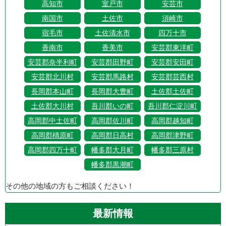
高知市
室戸市
安芸市
南国市
土佐市
須崎市
宿毛市
土佐清水市
四万十市
香南市
香美市
安芸郡東洋町
安芸郡奈半利町
安芸郡田野町
安芸郡安田町
安芸郡北川村
安芸郡馬路村
安芸郡芸西村
長岡郡本山町
長岡郡大豊町
土佐郡土佐町
土佐郡大川村
吾川郡いの町
吾川郡仁淀川町
高岡郡中土佐町
高岡郡佐川町
高岡郡越知町
高岡郡檮原町
高岡郡日高村
高岡郡津野町
高岡郡四万十町
幡多郡大月町
幡多郡三原村
幡多郡黒潮町
その他の地域の方もご相談ください！
最新情報