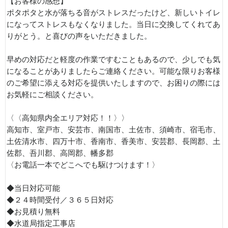
【お客様の感想】
ポタポタと水が落ちる音がストレスだったけど、新しいトイレ
になってストレスもなくなりました。当日に交換してくれてあ
りがとう。と喜びの声をいただきました。
早めの対応だと軽度の作業ですむこともあるので、少しでも気
になることがありましたらご連絡ください。可能な限りお客様
のご希望に添える対応を提供いたしますので、お困りの際には
お気軽にご相談ください。
〈〈高知県内全エリア対応！！〉〉
高知市、室戸市、安芸市、南国市、土佐市、須崎市、宿毛市、
土佐清水市、四万十市、香南市、香美市、安芸郡、長岡郡、土
佐郡、吾川郡、高岡郡、幡多郡
〈お電話一本でどこへでも駆けつけます！〉
◆当日対応可能
◆２４時間受付／３６５日対応
◆お見積り無料
◆水道局指定工事店