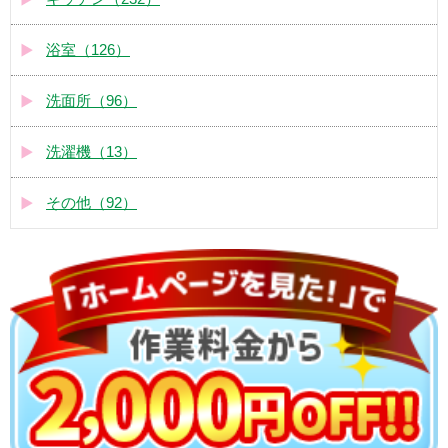
浴室（126）
洗面所（96）
洗濯機（13）
その他（92）