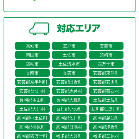
高知市
室戸市
安芸市
南国市
土佐市
須崎市
宿毛市
土佐清水市
四万十市
香南市
香美市
安芸郡東洋町
安芸郡奈半利町
安芸郡田野町
安芸郡安田町
安芸郡北川村
安芸郡馬路村
安芸郡芸西村
長岡郡本山町
長岡郡大豊町
土佐郡土佐町
土佐郡大川村
吾川郡いの町
吾川郡仁淀川町
高岡郡中土佐町
高岡郡佐川町
高岡郡越知町
高岡郡檮原町
高岡郡日高村
高岡郡津野町
高岡郡四万十町
幡多郡大月町
幡多郡三原村