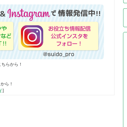
こちらから！
らから！
/
]