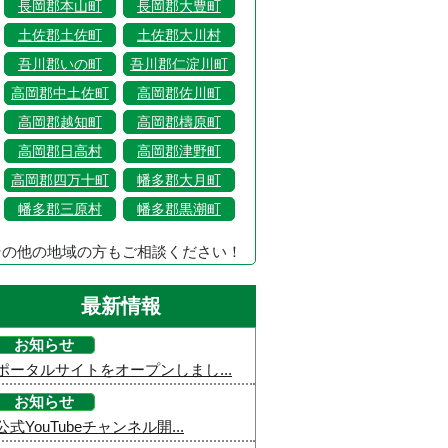
長岡郡本山町
長岡郡大豊町
土佐郡土佐町
土佐郡大川村
吾川郡いの町
吾川郡仁淀川町
高岡郡中土佐町
高岡郡佐川町
高岡郡越知町
高岡郡檮原町
高岡郡日高村
高岡郡津野町
高岡郡四万十町
幡多郡大月町
幡多郡三原村
幡多郡黒潮町
その他の地域の方もご相談ください！
最新情報
お知らせ
ポータルサイトをオープンしまし...
お知らせ
公式YouTubeチャンネル開...