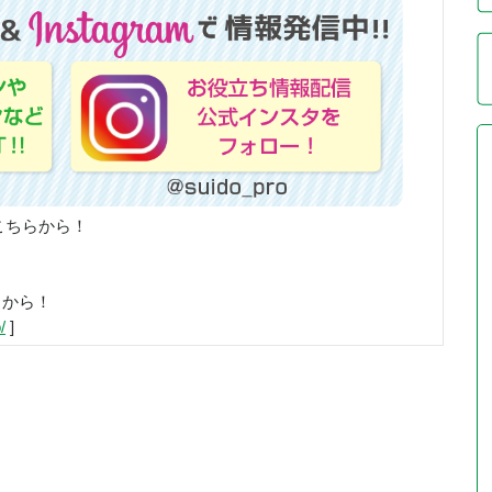
こちらから！
らから！
/
]