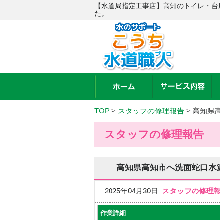
【水道局指定工事店】高知のトイレ・台
た。
TOP
>
スタッフの修理報告
>
高知県
スタッフの修理報告
高知県高知市へ洗面蛇口水
2025年04月30日
スタッフの修理
作業詳細