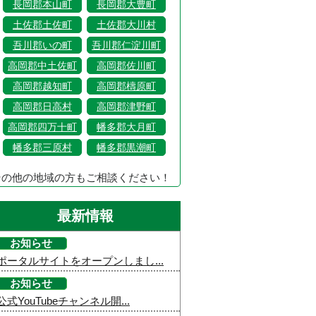
長岡郡本山町
長岡郡大豊町
土佐郡土佐町
土佐郡大川村
吾川郡いの町
吾川郡仁淀川町
高岡郡中土佐町
高岡郡佐川町
高岡郡越知町
高岡郡檮原町
高岡郡日高村
高岡郡津野町
高岡郡四万十町
幡多郡大月町
幡多郡三原村
幡多郡黒潮町
その他の地域の方もご相談ください！
最新情報
お知らせ
ポータルサイトをオープンしまし...
お知らせ
公式YouTubeチャンネル開...