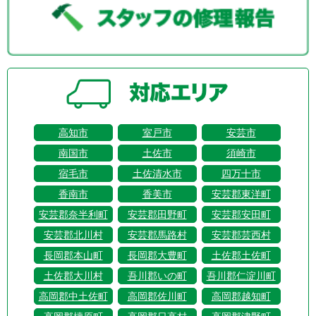
高知市
室戸市
安芸市
南国市
土佐市
須崎市
宿毛市
土佐清水市
四万十市
香南市
香美市
安芸郡東洋町
安芸郡奈半利町
安芸郡田野町
安芸郡安田町
安芸郡北川村
安芸郡馬路村
安芸郡芸西村
長岡郡本山町
長岡郡大豊町
土佐郡土佐町
土佐郡大川村
吾川郡いの町
吾川郡仁淀川町
高岡郡中土佐町
高岡郡佐川町
高岡郡越知町