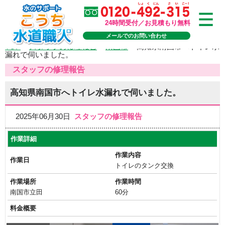
24時間受付／お見積もり無料
メールでのお問い合わせ
TOP
>
スタッフの修理報告
>
南国市
>
高知県南国市へトイレ水
漏れで伺いました。
スタッフの修理報告
高知県南国市へトイレ水漏れで伺いました。
2025年06月30日
スタッフの修理報告
作業詳細
作業内容
作業日
トイレのタンク交換
作業場所
作業時間
南国市立田
60分
料金概要