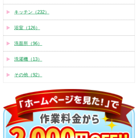
キッチン（232）
浴室（126）
洗面所（96）
洗濯機（13）
その他（92）