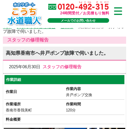
24時間受付／お見積もり無料
メールでのお問い合わせ
TOP
>
スタッフの修理報告
>
香南市
>
高知県香南市へ井戸ポン
プ故障で伺いました。
スタッフの修理報告
高知県香南市へ井戸ポンプ故障で伺いました。
2025年06月30日
スタッフの修理報告
作業詳細
作業内容
作業日
井戸ポンプ交換
作業場所
作業時間
香南市香我美町
120分
料金概要