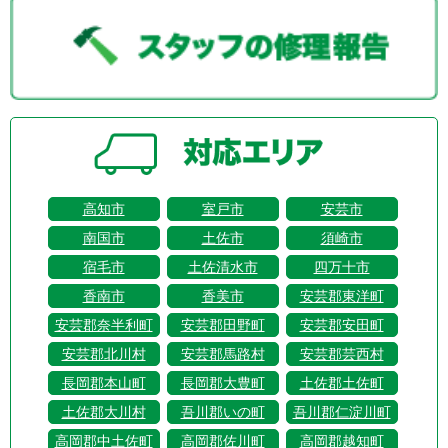
高知市
室戸市
安芸市
南国市
土佐市
須崎市
宿毛市
土佐清水市
四万十市
香南市
香美市
安芸郡東洋町
安芸郡奈半利町
安芸郡田野町
安芸郡安田町
安芸郡北川村
安芸郡馬路村
安芸郡芸西村
長岡郡本山町
長岡郡大豊町
土佐郡土佐町
土佐郡大川村
吾川郡いの町
吾川郡仁淀川町
高岡郡中土佐町
高岡郡佐川町
高岡郡越知町