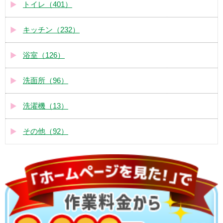
トイレ（401）
キッチン（232）
浴室（126）
洗面所（96）
洗濯機（13）
その他（92）