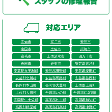
高知市
室戸市
安芸市
南国市
土佐市
須崎市
宿毛市
土佐清水市
四万十市
香南市
香美市
安芸郡東洋町
安芸郡奈半利町
安芸郡田野町
安芸郡安田町
安芸郡北川村
安芸郡馬路村
安芸郡芸西村
長岡郡本山町
長岡郡大豊町
土佐郡土佐町
土佐郡大川村
吾川郡いの町
吾川郡仁淀川町
高岡郡中土佐町
高岡郡佐川町
高岡郡越知町
高岡郡檮原町
高岡郡日高村
高岡郡津野町