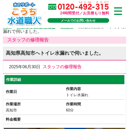
24時間受付／お見積もり無料
メールでのお問い合わせ
TOP
>
スタッフの修理報告
>
高知市
>
高知県高知市へトイレ水
漏れで伺いました。
スタッフの修理報告
高知県高知市へトイレ水漏れで伺いました。
2025年06月30日
スタッフの修理報告
作業詳細
作業内容
作業日
トイレ水漏れ
作業場所
作業時間
高知市
60分
料金概要