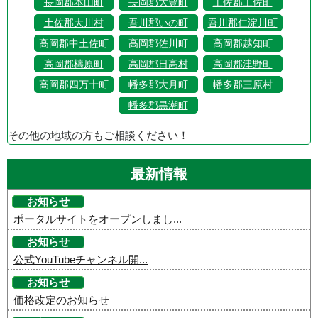
長岡郡本山町
長岡郡大豊町
土佐郡土佐町
土佐郡大川村
吾川郡いの町
吾川郡仁淀川町
高岡郡中土佐町
高岡郡佐川町
高岡郡越知町
高岡郡檮原町
高岡郡日高村
高岡郡津野町
高岡郡四万十町
幡多郡大月町
幡多郡三原村
幡多郡黒潮町
その他の地域の方もご相談ください！
最新情報
お知らせ
ポータルサイトをオープンしまし...
お知らせ
公式YouTubeチャンネル開...
お知らせ
価格改定のお知らせ