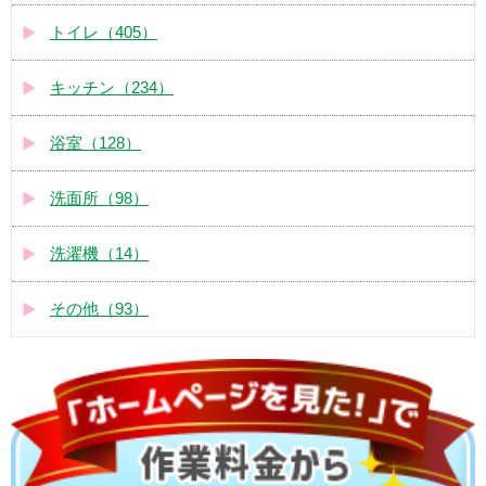
トイレ（405）
キッチン（234）
浴室（128）
洗面所（98）
洗濯機（14）
その他（93）