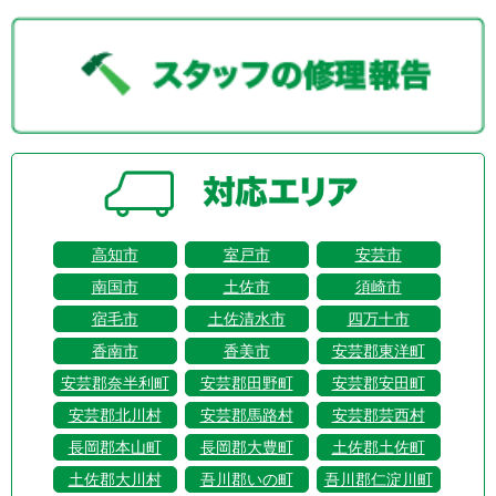
高知市
室戸市
安芸市
南国市
土佐市
須崎市
宿毛市
土佐清水市
四万十市
香南市
香美市
安芸郡東洋町
安芸郡奈半利町
安芸郡田野町
安芸郡安田町
安芸郡北川村
安芸郡馬路村
安芸郡芸西村
長岡郡本山町
長岡郡大豊町
土佐郡土佐町
土佐郡大川村
吾川郡いの町
吾川郡仁淀川町