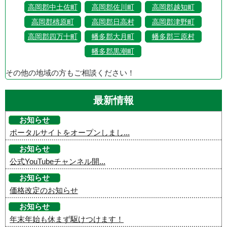
高岡郡中土佐町
高岡郡佐川町
高岡郡越知町
高岡郡檮原町
高岡郡日高村
高岡郡津野町
高岡郡四万十町
幡多郡大月町
幡多郡三原村
幡多郡黒潮町
その他の地域の方もご相談ください！
最新情報
お知らせ
ポータルサイトをオープンしまし...
お知らせ
公式YouTubeチャンネル開...
お知らせ
価格改定のお知らせ
お知らせ
年末年始も休まず駆けつけます！