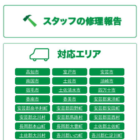
高知市
室戸市
安芸市
南国市
土佐市
須崎市
宿毛市
土佐清水市
四万十市
香南市
香美市
安芸郡東洋町
安芸郡奈半利町
安芸郡田野町
安芸郡安田町
安芸郡北川村
安芸郡馬路村
安芸郡芸西村
長岡郡本山町
長岡郡大豊町
土佐郡土佐町
土佐郡大川村
吾川郡いの町
吾川郡仁淀川町