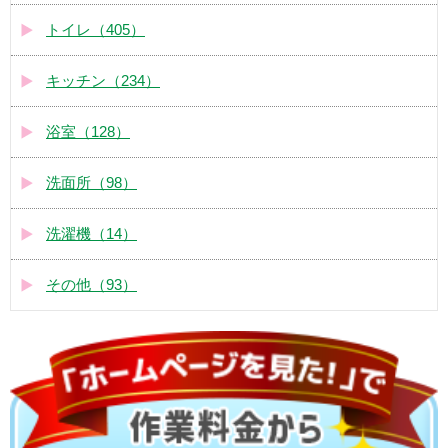
トイレ（405）
キッチン（234）
浴室（128）
洗面所（98）
洗濯機（14）
その他（93）