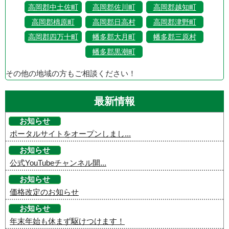
高岡郡中土佐町
高岡郡佐川町
高岡郡越知町
高岡郡檮原町
高岡郡日高村
高岡郡津野町
高岡郡四万十町
幡多郡大月町
幡多郡三原村
幡多郡黒潮町
その他の地域の方もご相談ください！
最新情報
お知らせ
ポータルサイトをオープンしまし...
お知らせ
公式YouTubeチャンネル開...
お知らせ
価格改定のお知らせ
お知らせ
年末年始も休まず駆けつけます！