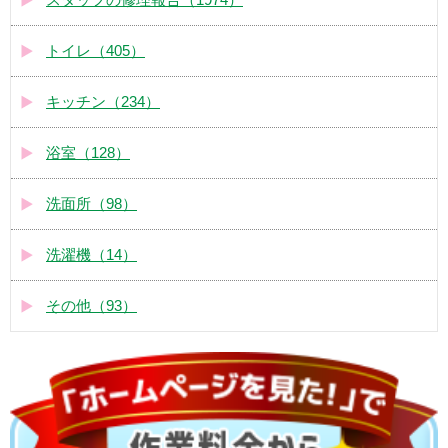
トイレ（405）
キッチン（234）
浴室（128）
洗面所（98）
洗濯機（14）
その他（93）