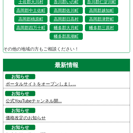
土佐郡大川村
吾川郡いの町
吾川郡仁淀川町
高岡郡中土佐町
高岡郡佐川町
高岡郡越知町
高岡郡檮原町
高岡郡日高村
高岡郡津野町
高岡郡四万十町
幡多郡大月町
幡多郡三原村
幡多郡黒潮町
その他の地域の方もご相談ください！
最新情報
お知らせ
ポータルサイトをオープンしまし...
お知らせ
公式YouTubeチャンネル開...
お知らせ
価格改定のお知らせ
お知らせ