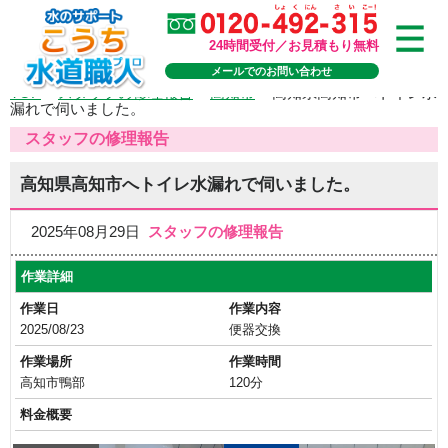
24時間受付／お見積もり無料
メールでのお問い合わせ
TOP
>
スタッフの修理報告
>
高知市
>
高知県高知市へトイレ水
漏れで伺いました。
スタッフの修理報告
高知県高知市へトイレ水漏れで伺いました。
2025年08月29日
スタッフの修理報告
作業詳細
作業日
作業内容
2025/08/23
便器交換
作業場所
作業時間
高知市鴨部
120分
料金概要