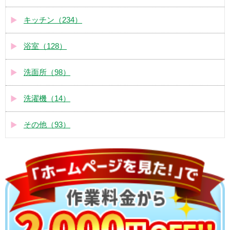
キッチン（234）
浴室（128）
洗面所（98）
洗濯機（14）
その他（93）