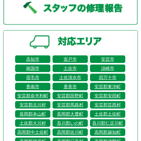
高知市
室戸市
安芸市
南国市
土佐市
須崎市
宿毛市
土佐清水市
四万十市
香南市
香美市
安芸郡東洋町
安芸郡奈半利町
安芸郡田野町
安芸郡安田町
安芸郡北川村
安芸郡馬路村
安芸郡芸西村
長岡郡本山町
長岡郡大豊町
土佐郡土佐町
土佐郡大川村
吾川郡いの町
吾川郡仁淀川町
高岡郡中土佐町
高岡郡佐川町
高岡郡越知町