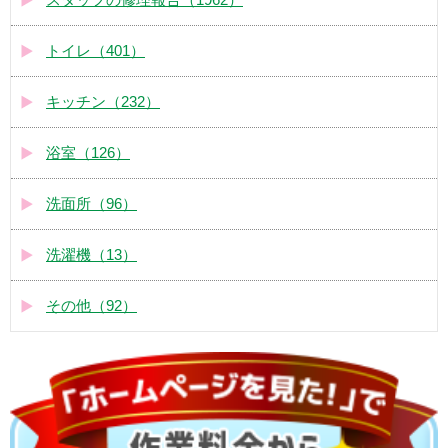
トイレ（401）
キッチン（232）
浴室（126）
洗面所（96）
洗濯機（13）
その他（92）