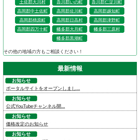
土佐郡大川村
吾川郡いの町
吾川郡仁淀川町
高岡郡中土佐町
高岡郡佐川町
高岡郡越知町
高岡郡檮原町
高岡郡日高村
高岡郡津野町
高岡郡四万十町
幡多郡大月町
幡多郡三原村
幡多郡黒潮町
その他の地域の方もご相談ください！
最新情報
お知らせ
ポータルサイトをオープンしまし...
お知らせ
公式YouTubeチャンネル開...
お知らせ
価格改定のお知らせ
お知らせ