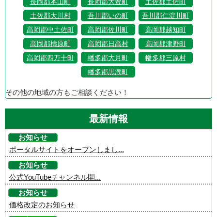
長岡郡本山町
長岡郡大豊町
土佐郡土佐町
土佐郡大川村
吾川郡いの町
吾川郡仁淀川町
高岡郡中土佐町
高岡郡佐川町
高岡郡越知町
高岡郡檮原町
高岡郡日高村
高岡郡津野町
高岡郡四万十町
幡多郡大月町
幡多郡三原村
幡多郡黒潮町
その他の地域の方もご相談ください！
最新情報
お知らせ
ポータルサイトをオープンしまし...
お知らせ
公式YouTubeチャンネル開...
お知らせ
価格改定のお知らせ