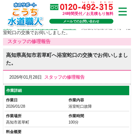
24時間受付／お見積もり無料
メールでのお問い合わせ
TOP
>
スタッフの修理報告
>
高知市
>
高知県高知市若草町へ浴
室蛇口の交換でお伺いしました。
スタッフの修理報告
高知県高知市若草町へ浴室蛇口の交換でお伺いしまし
た。
2026年01月28日
スタッフの修理報告
作業詳細
作業日
作業内容
2026/01/28
浴室蛇口故障
作業場所
作業時間
高知市若草町
100分
料金概要