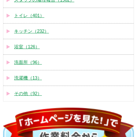
トイレ（401）
キッチン（232）
浴室（126）
洗面所（96）
洗濯機（13）
その他（92）