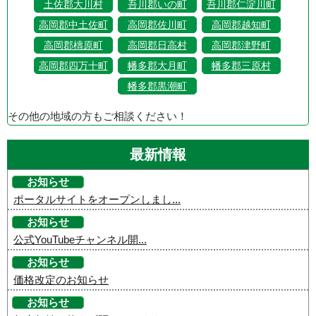
土佐郡大川村
吾川郡いの町
吾川郡仁淀川町
高岡郡中土佐町
高岡郡佐川町
高岡郡越知町
高岡郡檮原町
高岡郡日高村
高岡郡津野町
高岡郡四万十町
幡多郡大月町
幡多郡三原村
幡多郡黒潮町
その他の地域の方もご相談ください！
最新情報
お知らせ
ポータルサイトをオープンしまし...
お知らせ
公式YouTubeチャンネル開...
お知らせ
価格改定のお知らせ
お知らせ