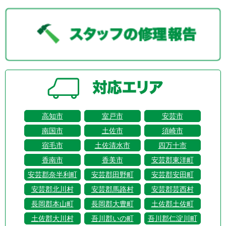
高知市
室戸市
安芸市
南国市
土佐市
須崎市
宿毛市
土佐清水市
四万十市
香南市
香美市
安芸郡東洋町
安芸郡奈半利町
安芸郡田野町
安芸郡安田町
安芸郡北川村
安芸郡馬路村
安芸郡芸西村
長岡郡本山町
長岡郡大豊町
土佐郡土佐町
土佐郡大川村
吾川郡いの町
吾川郡仁淀川町