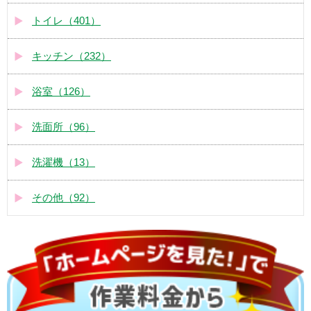
トイレ（401）
キッチン（232）
浴室（126）
洗面所（96）
洗濯機（13）
その他（92）