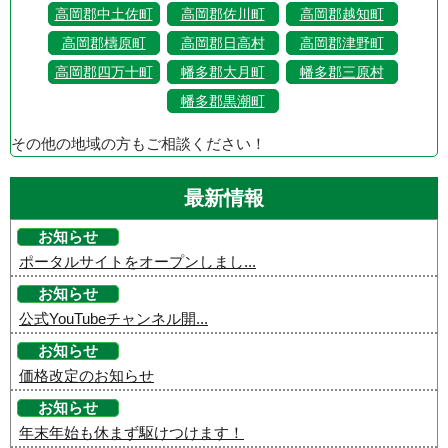
高岡郡中土佐町
高岡郡佐川町
高岡郡越知町
高岡郡檮原町
高岡郡日高村
高岡郡津野町
高岡郡四万十町
幡多郡大月町
幡多郡三原村
幡多郡黒潮町
その他の地域の方もご相談ください！
最新情報
お知らせ
ポータルサイトをオープンしまし...
お知らせ
公式YouTubeチャンネル開...
お知らせ
価格改定のお知らせ
お知らせ
年末年始も休まず駆けつけます！