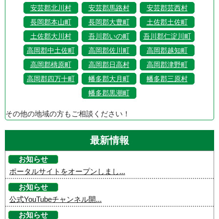
安芸郡北川村
安芸郡馬路村
安芸郡芸西村
長岡郡本山町
長岡郡大豊町
土佐郡土佐町
土佐郡大川村
吾川郡いの町
吾川郡仁淀川町
高岡郡中土佐町
高岡郡佐川町
高岡郡越知町
高岡郡檮原町
高岡郡日高村
高岡郡津野町
高岡郡四万十町
幡多郡大月町
幡多郡三原村
幡多郡黒潮町
その他の地域の方もご相談ください！
最新情報
お知らせ
ポータルサイトをオープンしまし...
お知らせ
公式YouTubeチャンネル開...
お知らせ