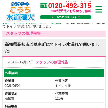
24時間受付／お見積もり無料
メールでのお問い合わせ
TOP
>
スタッフの修理報告
>
高知市
>
高知県高知市若草南町に
てトイレ水漏れで伺いました。
スタッフの修理報告
高知県高知市若草南町にてトイレ水漏れで伺いまし
た。
2026年06月27日
スタッフの修理報告
作業詳細
作業日
作業内容
2026/06/04
トイレ交換
作業場所
作業時間
高知市
120分
料金概要