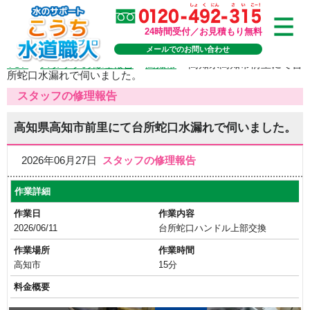
24時間受付／お見積もり無料
メールでのお問い合わせ
TOP
>
スタッフの修理報告
>
高知市
>
高知県高知市前里にて台
所蛇口水漏れで伺いました。
スタッフの修理報告
高知県高知市前里にて台所蛇口水漏れで伺いました。
2026年06月27日
スタッフの修理報告
作業詳細
作業日
作業内容
2026/06/11
台所蛇口ハンドル上部交換
作業場所
作業時間
高知市
15分
料金概要