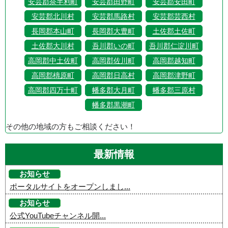
安芸郡奈半利町
安芸郡田野町
安芸郡安田町
安芸郡北川村
安芸郡馬路村
安芸郡芸西村
長岡郡本山町
長岡郡大豊町
土佐郡土佐町
土佐郡大川村
吾川郡いの町
吾川郡仁淀川町
高岡郡中土佐町
高岡郡佐川町
高岡郡越知町
高岡郡檮原町
高岡郡日高村
高岡郡津野町
高岡郡四万十町
幡多郡大月町
幡多郡三原村
幡多郡黒潮町
その他の地域の方もご相談ください！
最新情報
お知らせ
ポータルサイトをオープンしまし...
お知らせ
公式YouTubeチャンネル開...