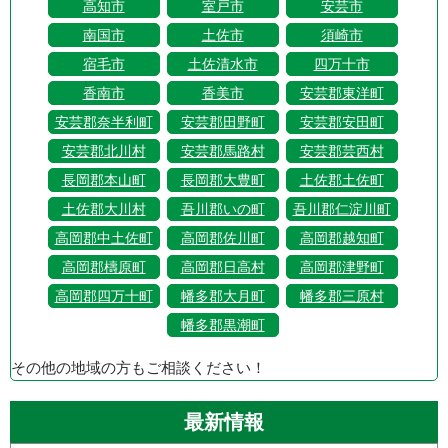
高知市
室戸市
安芸市
南国市
土佐市
須崎市
宿毛市
土佐清水市
四万十市
香南市
香美市
安芸郡東洋町
安芸郡奈半利町
安芸郡田野町
安芸郡安田町
安芸郡北川村
安芸郡馬路村
安芸郡芸西村
長岡郡本山町
長岡郡大豊町
土佐郡土佐町
土佐郡大川村
吾川郡いの町
吾川郡仁淀川町
高岡郡中土佐町
高岡郡佐川町
高岡郡越知町
高岡郡檮原町
高岡郡日高村
高岡郡津野町
高岡郡四万十町
幡多郡大月町
幡多郡三原村
幡多郡黒潮町
その他の地域の方もご相談ください！
最新情報