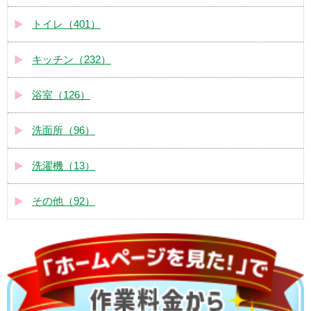
トイレ（401）
キッチン（232）
浴室（126）
洗面所（96）
洗濯機（13）
その他（92）