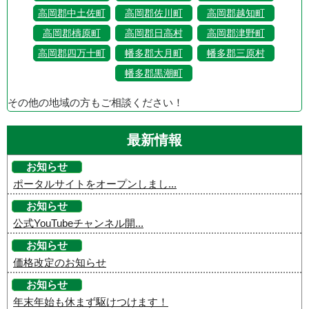
高岡郡中土佐町
高岡郡佐川町
高岡郡越知町
高岡郡檮原町
高岡郡日高村
高岡郡津野町
高岡郡四万十町
幡多郡大月町
幡多郡三原村
幡多郡黒潮町
その他の地域の方もご相談ください！
最新情報
お知らせ
ポータルサイトをオープンしまし...
お知らせ
公式YouTubeチャンネル開...
お知らせ
価格改定のお知らせ
お知らせ
年末年始も休まず駆けつけます！