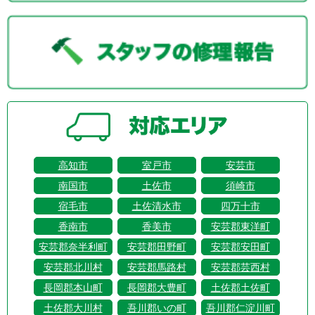
高知市
室戸市
安芸市
南国市
土佐市
須崎市
宿毛市
土佐清水市
四万十市
香南市
香美市
安芸郡東洋町
安芸郡奈半利町
安芸郡田野町
安芸郡安田町
安芸郡北川村
安芸郡馬路村
安芸郡芸西村
長岡郡本山町
長岡郡大豊町
土佐郡土佐町
土佐郡大川村
吾川郡いの町
吾川郡仁淀川町