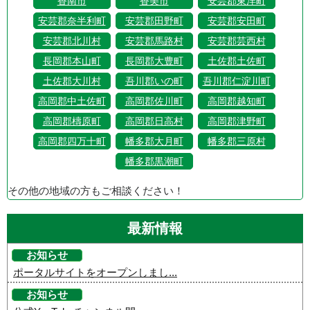
香南市
香美市
安芸郡東洋町
安芸郡奈半利町
安芸郡田野町
安芸郡安田町
安芸郡北川村
安芸郡馬路村
安芸郡芸西村
長岡郡本山町
長岡郡大豊町
土佐郡土佐町
土佐郡大川村
吾川郡いの町
吾川郡仁淀川町
高岡郡中土佐町
高岡郡佐川町
高岡郡越知町
高岡郡檮原町
高岡郡日高村
高岡郡津野町
高岡郡四万十町
幡多郡大月町
幡多郡三原村
幡多郡黒潮町
その他の地域の方もご相談ください！
最新情報
お知らせ
ポータルサイトをオープンしまし...
お知らせ