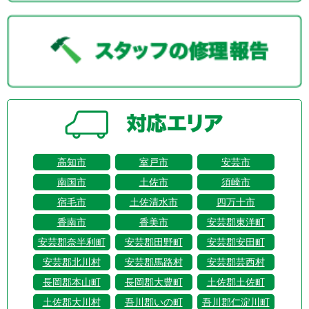
高知市
室戸市
安芸市
南国市
土佐市
須崎市
宿毛市
土佐清水市
四万十市
香南市
香美市
安芸郡東洋町
安芸郡奈半利町
安芸郡田野町
安芸郡安田町
安芸郡北川村
安芸郡馬路村
安芸郡芸西村
長岡郡本山町
長岡郡大豊町
土佐郡土佐町
土佐郡大川村
吾川郡いの町
吾川郡仁淀川町