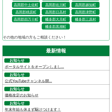
高岡郡中土佐町
高岡郡佐川町
高岡郡越知町
高岡郡檮原町
高岡郡日高村
高岡郡津野町
高岡郡四万十町
幡多郡大月町
幡多郡三原村
幡多郡黒潮町
その他の地域の方もご相談ください！
最新情報
お知らせ
ポータルサイトをオープンしまし...
お知らせ
公式YouTubeチャンネル開...
お知らせ
価格改定のお知らせ
お知らせ
年末年始も休まず駆けつけます！