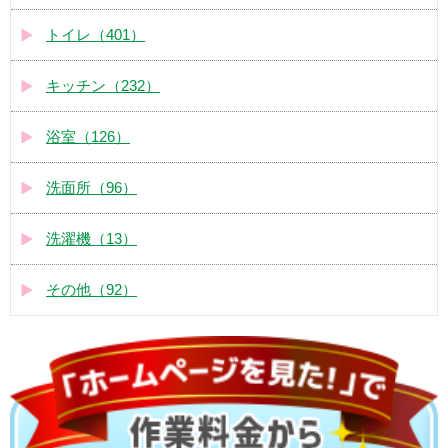
トイレ（401）
キッチン（232）
浴室（126）
洗面所（96）
洗濯機（13）
その他（92）