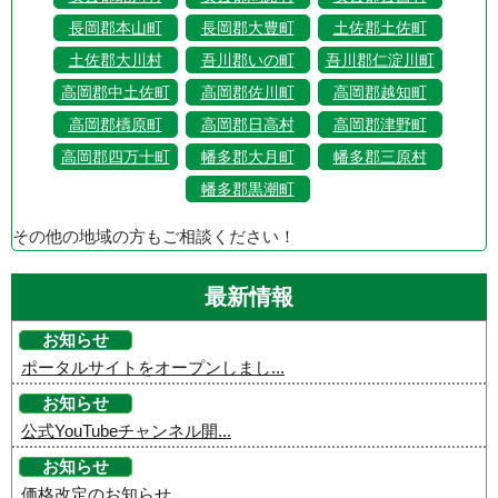
長岡郡本山町
長岡郡大豊町
土佐郡土佐町
土佐郡大川村
吾川郡いの町
吾川郡仁淀川町
高岡郡中土佐町
高岡郡佐川町
高岡郡越知町
高岡郡檮原町
高岡郡日高村
高岡郡津野町
高岡郡四万十町
幡多郡大月町
幡多郡三原村
幡多郡黒潮町
その他の地域の方もご相談ください！
最新情報
お知らせ
ポータルサイトをオープンしまし...
お知らせ
公式YouTubeチャンネル開...
お知らせ
価格改定のお知らせ