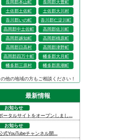
長岡郡本山町
長岡郡大豊町
土佐郡土佐町
土佐郡大川村
吾川郡いの町
吾川郡仁淀川町
高岡郡中土佐町
高岡郡佐川町
高岡郡越知町
高岡郡檮原町
高岡郡日高村
高岡郡津野町
高岡郡四万十町
幡多郡大月町
幡多郡三原村
幡多郡黒潮町
その他の地域の方もご相談ください！
最新情報
お知らせ
ポータルサイトをオープンしまし...
お知らせ
公式YouTubeチャンネル開...