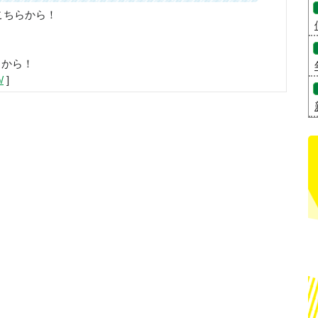
こちらから！
らから！
/
]