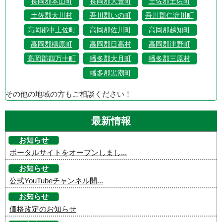
長岡郡本山町
長岡郡大豊町
土佐郡土佐町
土佐郡大川村
吾川郡いの町
吾川郡仁淀川町
高岡郡中土佐町
高岡郡佐川町
高岡郡越知町
高岡郡檮原町
高岡郡日高村
高岡郡津野町
高岡郡四万十町
幡多郡大月町
幡多郡三原村
幡多郡黒潮町
その他の地域の方もご相談ください！
最新情報
お知らせ
ポータルサイトをオープンしまし...
お知らせ
公式YouTubeチャンネル開...
お知らせ
価格改定のお知らせ