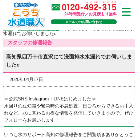
24時間受付／お見積もり無料
メールでのお問い合わせ
TOP
>
スタッフの修理報告
>
高知県四万十市森沢にて洗面排水
水漏れでお伺いしましたc
スタッフの修理報告
高知県四万十市森沢にて洗面排水水漏れでお伺いしま
したc
2020年04月17日
≪公式SNS Instagram・LINEはじめました≫
水回りの豆知識や緊急時の応急処置、日ごろからできるお手入
れなど、水に関わるお得な情報を発信していきますので、ぜひ
フォローをお願いします！
いつも水のサポート高知の修理報告をご閲覧頂きありがとうご